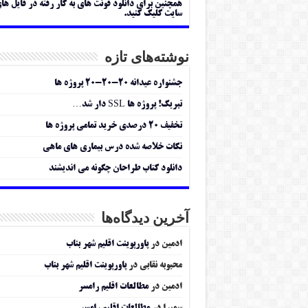
همچنین برای دانلود فونت های به کار رفته در فایل ها
سایت کلیک کنید.
نوشته‌های تازه
جشنواره عیدانه ۲۰-۲۰-۲۰ پروژه ها
تبریک! پروژه ها SSL دار شد…
تخفیف ۲۰ درصدی خرید تمامی پروژه ها
نکات خلاصه شده درس بیماری های ماهی
دانلود کتاب طراحان چگونه می اندیشند
آخرین دیدگاه‌ها
ادمین
در
پاورپوینت اقلیم شهر بناب
محبوبه نقابی
در
پاورپوینت اقلیم شهر بناب
ادمین
در
مطالعات اقلیم رامسر