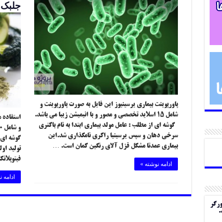
جلبک 
پاورپوینت بیماری یرسینیوز این فایل به صورت پاورپوینت و
شامل ۱۵ اسلاید تخصصی و مصور و با انیمیشن زیبا می باشد.
استفاده 
گوشه ای از مطلب : عامل مولد بیماری ابتدا به نام باکتری
سرخی دهان و سپس یرسینیا راکری نامگذاری شد.این
بیماری عمدتا مشکل قزل آلای رنگین کمان است. …
تولید او
فیتوپلان
ادامه نوشته »
ادامه ن
ورگر
.