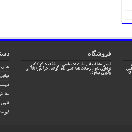
فروشگاه
دست
تمامی مطالب این سایت اختصاصی می باشد، هرگونه کپی
تماس با
امی
برداری بدون رضایت نامه کتبی طبق قوانین جرایم رایانه ای
یم که
پیگیری میشود.
قوانین
فروشند
سفارش 
قانون ج
فهرست 