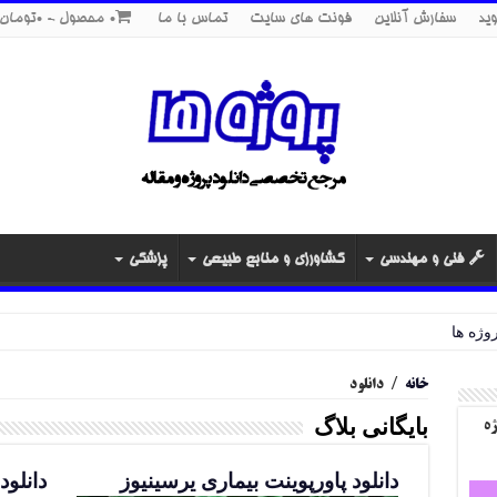
ید
سفارش آنلاین
فونت های سایت
تماس با ما
0 محصول
0تومان
فنی و مهندسی
کشاورزی و منابع طبیعی
پزشکی
خانه
/
دانلود
بایگانی بلاگ
ژه
دانلود پاورپوینت بیماری یرسینیوز
دانلود