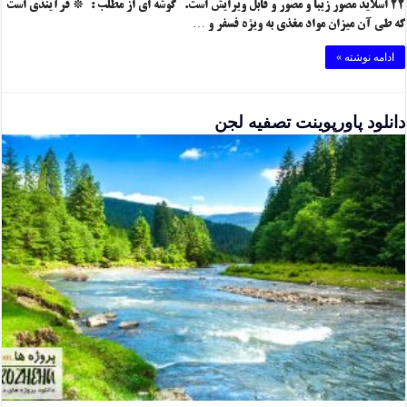
۲۲ اسلاید مصور زیبا و مصور و قابل ویرایش است. گوشه ای از مطلب : * فرآیندی است
که طی آن میزان مواد مغذی به ویژه فسفر و …
ادامه نوشته »
دانلود پاورپوینت تصفیه لجن