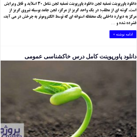
دانلود پاورپوینت تصفیه لجن دانلود پاورپوینت تصفیه لجن شامل ۳۰ اسلاید و قابل ویرایش
است. گوشه ای از مطلب: در یک واحد گریز از مرکز، لجن جامد بوسیله نیروی گریز از
مرکز به دیواره داخلی یک محفظه استوانه ای که توسط الکتروموتر به چرخش در می آید،
فشرده شده و …
ادامه نوشته »
دانلود پاورپوینت کامل درس خاکشناسی عمومی