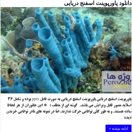
دانلود پاورپوینت اسفنج دریایی
پاورپوینت اسفنج دریایی پاورپوینت اسفنج دریایی به صورت فایل pptx بوده و شامل ۳۶
اسلاید مصور قابل ویرایش می باشد. گوشه ای از مطلب : * این جانوران از هر لحاظ
ساده هستند. و به طور کلّی توانایی حرکت ندارند. امّا در نمونه های نادر توانایی خزیدن
دیده …
ادامه نوشته »