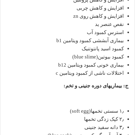
افزایش و کاهش چربی
افزایش و کاهش روی zn
نقص عنصر ید
استرس کمبود آب
بیماری آبششی کمبود ویتامین b1
کمبود اسید پانتوتنیک
کمبود بیوتین(blue slime)
بیماری خونی کمبود ویتامین b12
اختلالات ناشی از کمبود ویتامین c
ج: بیماریهای دوره جنینی و تخم
:
۱٫ سستی تخمها(soft egg)
۲٫ کپک زدگی تخمها
۳٫ دانه سفید جنینی