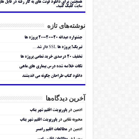
همچنین برای دانلود فونت های به کار رفته در فایل ها
سایت کلیک کنید.
نوشته‌های تازه
جشنواره عیدانه ۲۰-۲۰-۲۰ پروژه ها
تبریک! پروژه ها SSL دار شد…
تخفیف ۲۰ درصدی خرید تمامی پروژه ها
نکات خلاصه شده درس بیماری های ماهی
دانلود کتاب طراحان چگونه می اندیشند
آخرین دیدگاه‌ها
ادمین
در
پاورپوینت اقلیم شهر بناب
محبوبه نقابی
در
پاورپوینت اقلیم شهر بناب
ادمین
در
مطالعات اقلیم رامسر