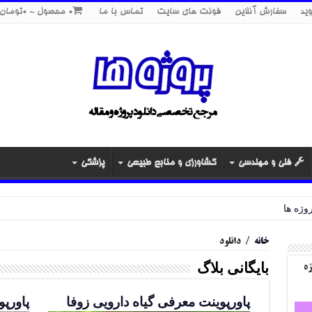
ید
سفارش آنلاین
فونت های سایت
تماس با ما
0 محصول
0تومان
فنی و مهندسی
کشاورزی و منابع طبیعی
پزشکی
خانه
/
دانلود
بایگانی بلاگ
ژه
پاورپوینت معرفی گیاه دارویی زوفا
پاورپ