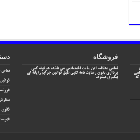
فروشگاه
دست
تمامی مطالب این سایت اختصاصی می باشد، هرگونه کپی
تماس با
امی
برداری بدون رضایت نامه کتبی طبق قوانین جرایم رایانه ای
یم که
پیگیری میشود.
قوانین
فروشند
سفارش 
قانون ج
فهرست 