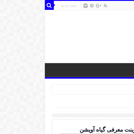
وینت معرفی گیاه آویشن