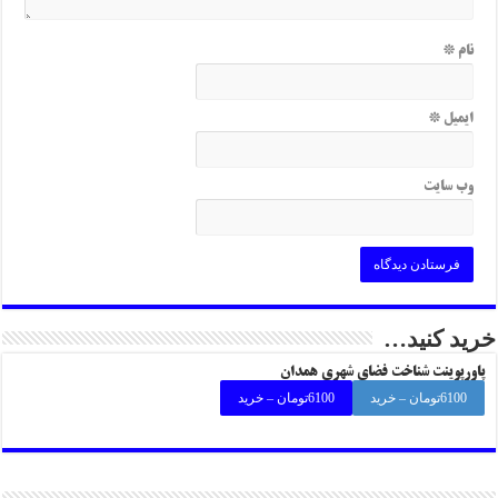
نام
*
ایمیل
*
وب‌ سایت
خرید کنید…
پاورپوینت شناخت فضای شهری همدان
6100تومان – خرید