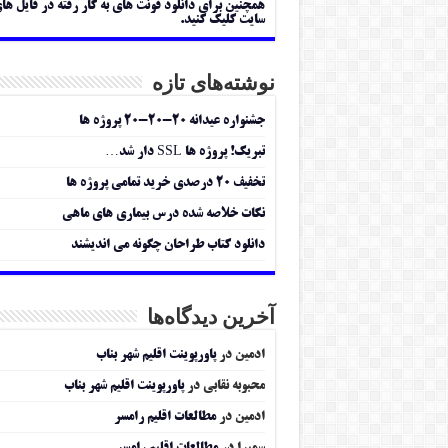
همچنین برای دانلود فونت های به کار رفته در فایل ها
سایت کلیک کنید.
نوشته‌های تازه
جشنواره عیدانه ۲۰-۲۰-۲۰ پروژه ها
تبریک! پروژه ها SSL دار شد…
تخفیف ۲۰ درصدی خرید تمامی پروژه ها
نکات خلاصه شده درس بیماری های ماهی
دانلود کتاب طراحان چگونه می اندیشند
آخرین دیدگاه‌ها
ادمین
در
پاورپوینت اقلیم شهر بناب
محبوبه نقابی
در
پاورپوینت اقلیم شهر بناب
ادمین
در
مطالعات اقلیم رامسر