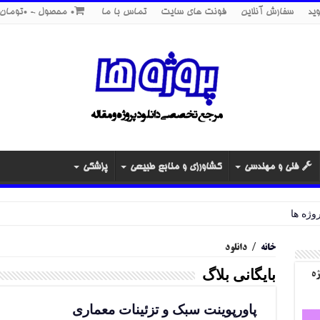
ید
سفارش آنلاین
فونت های سایت
تماس با ما
0 محصول
0تومان
فنی و مهندسی
کشاورزی و منابع طبیعی
پزشکی
خانه
/
دانلود
بایگانی بلاگ
ژه
پاورپوینت سبک و تزئینات معماری