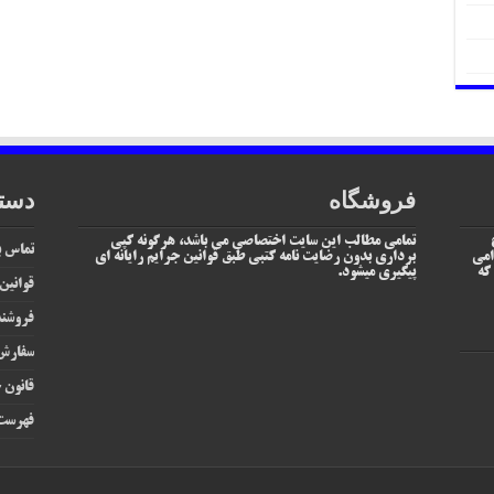
فروشگاه
دست
تمامی مطالب این سایت اختصاصی می باشد، هرگونه کپی
تماس با
امی
برداری بدون رضایت نامه کتبی طبق قوانین جرایم رایانه ای
یم که
پیگیری میشود.
قوانین
فروشند
سفارش 
قانون ج
فهرست 