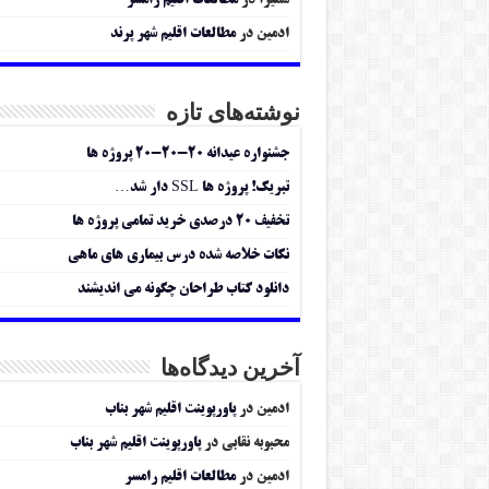
سمیرا
در
مطالعات اقلیم رامسر
ادمین
در
مطالعات اقلیم شهر پرند
نوشته‌های تازه
جشنواره عیدانه ۲۰-۲۰-۲۰ پروژه ها
تبریک! پروژه ها SSL دار شد…
تخفیف ۲۰ درصدی خرید تمامی پروژه ها
نکات خلاصه شده درس بیماری های ماهی
دانلود کتاب طراحان چگونه می اندیشند
آخرین دیدگاه‌ها
ادمین
در
پاورپوینت اقلیم شهر بناب
محبوبه نقابی
در
پاورپوینت اقلیم شهر بناب
ادمین
در
مطالعات اقلیم رامسر