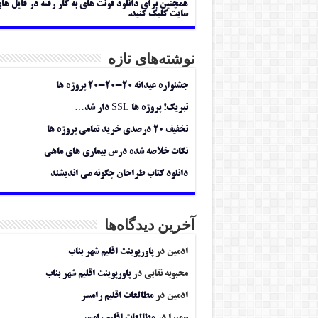
همچنین برای دانلود فونت های به کار رفته در فایل ها
سایت کلیک کنید.
نوشته‌های تازه
جشنواره عیدانه ۲۰-۲۰-۲۰ پروژه ها
تبریک! پروژه ها SSL دار شد…
تخفیف ۲۰ درصدی خرید تمامی پروژه ها
نکات خلاصه شده درس بیماری های ماهی
دانلود کتاب طراحان چگونه می اندیشند
آخرین دیدگاه‌ها
ادمین
در
پاورپوینت اقلیم شهر بناب
محبوبه نقابی
در
پاورپوینت اقلیم شهر بناب
ادمین
در
مطالعات اقلیم رامسر