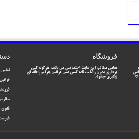
فروشگاه
دست
تمامی مطالب این سایت اختصاصی می باشد، هرگونه کپی
تماس با
امی
برداری بدون رضایت نامه کتبی طبق قوانین جرایم رایانه ای
یم که
پیگیری میشود.
قوانین
فروشند
سفارش 
قانون ج
فهرست 