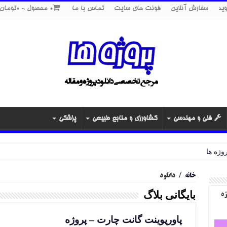
ید
سفارش آنلاین
فونت های سایت
تماس با ما
0 محصول
0تومان
فنی و مهندسی
کشاورزی و منابع طبیعی
پزشکی
خانه
/
دانلود
بایگانی بلاگ
ژه
پاورپوینت گانت چارت – پروژه