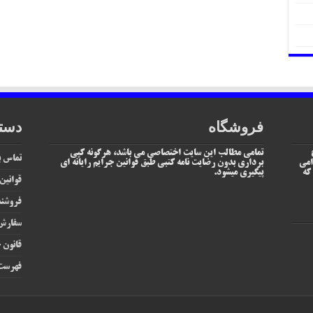
فروشگاه
دست
تمامی مطالب این سایت اختصاصی می باشد، هرگونه کپی
تماس با
امی
برداری بدون رضایت نامه کتبی طبق قوانین جرایم رایانه ای
یم که
پیگیری میشود.
قوانین
فروشند
سفارش 
قانون ج
فهرست 