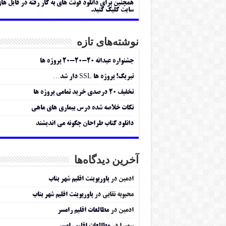
همچنین برای دانلود فونت های به کار رفته در فایل ها
سایت کلیک کنید.
نوشته‌های تازه
جشنواره عیدانه ۲۰-۲۰-۲۰ پروژه ها
تبریک! پروژه ها SSL دار شد…
تخفیف ۲۰ درصدی خرید تمامی پروژه ها
نکات خلاصه شده درس بیماری های ماهی
دانلود کتاب طراحان چگونه می اندیشند
آخرین دیدگاه‌ها
ادمین
در
پاورپوینت اقلیم شهر بناب
محبوبه نقابی
در
پاورپوینت اقلیم شهر بناب
ادمین
در
مطالعات اقلیم رامسر