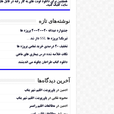
همچنین برای دانلود فونت های به کار رفته در فایل ها
سایت کلیک کنید.
نوشته‌های تازه
جشنواره عیدانه ۲۰-۲۰-۲۰ پروژه ها
تبریک! پروژه ها SSL دار شد…
تخفیف ۲۰ درصدی خرید تمامی پروژه ها
نکات خلاصه شده درس بیماری های ماهی
دانلود کتاب طراحان چگونه می اندیشند
آخرین دیدگاه‌ها
ادمین
در
پاورپوینت اقلیم شهر بناب
محبوبه نقابی
در
پاورپوینت اقلیم شهر بناب
ادمین
در
مطالعات اقلیم رامسر