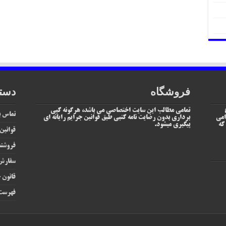
فروشگاه
دست
تمامی مطالب این سایت اختصاصی می باشد، هرگونه کپی
تماس با
امی
برداری بدون رضایت نامه کتبی طبق قوانین جرایم رایانه ای
یم که
پیگیری میشود.
قوانین
فروشند
سفارش 
قانون ج
فهرست 