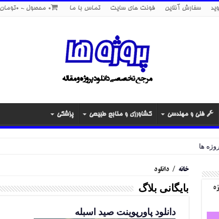
ید
سفارش آنلاین
فونت های سایت
تماس با ما
0 محصول
0تومان
فنی و مهندسی
کشاورزی و منابع طبیعی
پزشکی
خانه
/
دانلود
بایگانی بلاگ
ژه
دانلود پاورپوینت صید اسبله