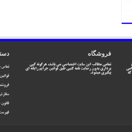
فروشگاه
دست
تمامی مطالب این سایت اختصاصی می باشد، هرگونه کپی
تماس با
امی
برداری بدون رضایت نامه کتبی طبق قوانین جرایم رایانه ای
یم که
پیگیری میشود.
قوانین
فروشند
سفارش 
قانون ج
فهرست 