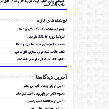
همچنین برای دانلود فونت های به کار رفته در فایل ها
سایت کلیک کنید.
نوشته‌های تازه
جشنواره عیدانه ۲۰-۲۰-۲۰ پروژه ها
تبریک! پروژه ها SSL دار شد…
تخفیف ۲۰ درصدی خرید تمامی پروژه ها
نکات خلاصه شده درس بیماری های ماهی
دانلود کتاب طراحان چگونه می اندیشند
آخرین دیدگاه‌ها
ادمین
در
پاورپوینت اقلیم شهر بناب
محبوبه نقابی
در
پاورپوینت اقلیم شهر بناب
ادمین
در
مطالعات اقلیم رامسر