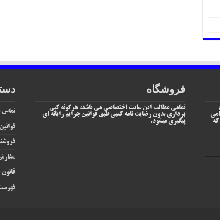
فروشگاه
دست
تمامی مطالب این سایت اختصاصی می باشد، هرگونه کپی
تماس با
امی
برداری بدون رضایت نامه کتبی طبق قوانین جرایم رایانه ای
یم که
پیگیری میشود.
قوانین
فروشند
سفارش 
قانون ج
فهرست 