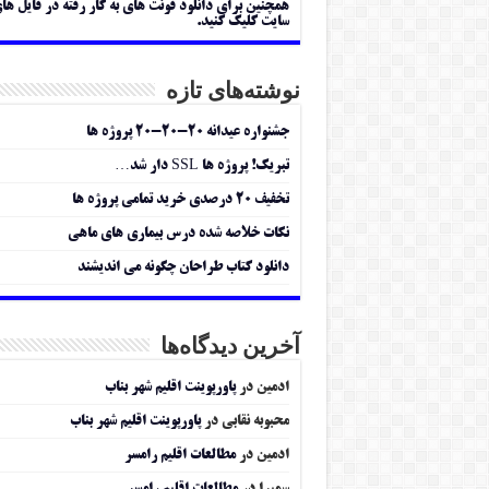
همچنین برای دانلود فونت های به کار رفته در فایل ها
سایت کلیک کنید.
نوشته‌های تازه
جشنواره عیدانه ۲۰-۲۰-۲۰ پروژه ها
تبریک! پروژه ها SSL دار شد…
تخفیف ۲۰ درصدی خرید تمامی پروژه ها
نکات خلاصه شده درس بیماری های ماهی
دانلود کتاب طراحان چگونه می اندیشند
آخرین دیدگاه‌ها
ادمین
در
پاورپوینت اقلیم شهر بناب
محبوبه نقابی
در
پاورپوینت اقلیم شهر بناب
ادمین
در
مطالعات اقلیم رامسر