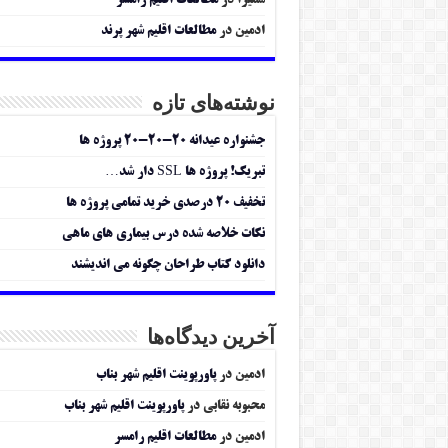
سمیرا
در
مطالعات اقلیم رامسر
ادمین
در
مطالعات اقلیم شهر پرند
نوشته‌های تازه
جشنواره عیدانه ۲۰-۲۰-۲۰ پروژه ها
تبریک! پروژه ها SSL دار شد…
تخفیف ۲۰ درصدی خرید تمامی پروژه ها
نکات خلاصه شده درس بیماری های ماهی
دانلود کتاب طراحان چگونه می اندیشند
آخرین دیدگاه‌ها
ادمین
در
پاورپوینت اقلیم شهر بناب
محبوبه نقابی
در
پاورپوینت اقلیم شهر بناب
ادمین
در
مطالعات اقلیم رامسر