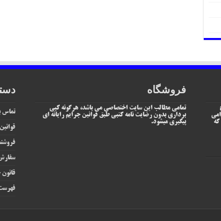
فروشگاه
دست
تمامی مطالب این سایت اختصاصی می باشد، هرگونه کپی
تماس با
امی
برداری بدون رضایت نامه کتبی طبق قوانین جرایم رایانه ای
یم که
پیگیری میشود.
قوانین
فروشند
سفارش 
قانون ج
فهرست 