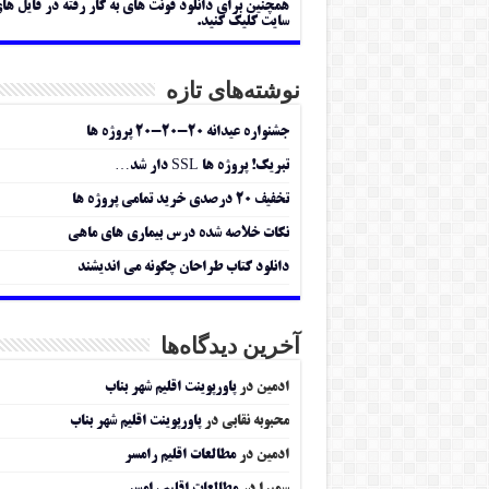
همچنین برای دانلود فونت های به کار رفته در فایل ها
سایت کلیک کنید.
نوشته‌های تازه
جشنواره عیدانه ۲۰-۲۰-۲۰ پروژه ها
تبریک! پروژه ها SSL دار شد…
تخفیف ۲۰ درصدی خرید تمامی پروژه ها
نکات خلاصه شده درس بیماری های ماهی
دانلود کتاب طراحان چگونه می اندیشند
آخرین دیدگاه‌ها
ادمین
در
پاورپوینت اقلیم شهر بناب
محبوبه نقابی
در
پاورپوینت اقلیم شهر بناب
ادمین
در
مطالعات اقلیم رامسر