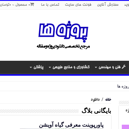
ید
سفارش آنلاین
فونت های سایت
تماس با ما
0 محصول
0تومان
فنی و مهندسی
کشاورزی و منابع طبیعی
پزشکی
خانه
/
دانلود
بایگانی بلاگ
ژه
پاورپوینت معرفی گیاه آویشن