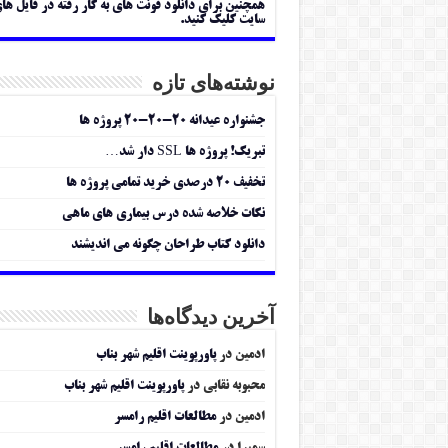
همچنین برای دانلود فونت های به کار رفته در فایل ها
سایت کلیک کنید.
نوشته‌های تازه
جشنواره عیدانه ۲۰-۲۰-۲۰ پروژه ها
تبریک! پروژه ها SSL دار شد…
تخفیف ۲۰ درصدی خرید تمامی پروژه ها
نکات خلاصه شده درس بیماری های ماهی
دانلود کتاب طراحان چگونه می اندیشند
آخرین دیدگاه‌ها
ادمین
در
پاورپوینت اقلیم شهر بناب
محبوبه نقابی
در
پاورپوینت اقلیم شهر بناب
ادمین
در
مطالعات اقلیم رامسر