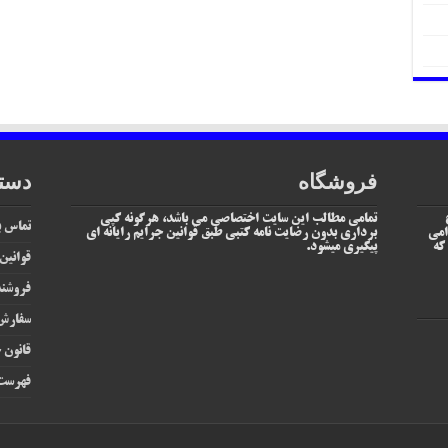
فروشگاه
دست
تمامی مطالب این سایت اختصاصی می باشد، هرگونه کپی
تماس با
امی
برداری بدون رضایت نامه کتبی طبق قوانین جرایم رایانه ای
یم که
پیگیری میشود.
قوانین
فروشند
سفارش 
قانون ج
فهرست 