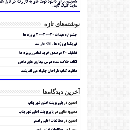
همچنین برای دانلود فونت های به کار رفته در فایل ها
سایت کلیک کنید.
نوشته‌های تازه
جشنواره عیدانه ۲۰-۲۰-۲۰ پروژه ها
تبریک! پروژه ها SSL دار شد…
تخفیف ۲۰ درصدی خرید تمامی پروژه ها
نکات خلاصه شده درس بیماری های ماهی
دانلود کتاب طراحان چگونه می اندیشند
آخرین دیدگاه‌ها
ادمین
در
پاورپوینت اقلیم شهر بناب
محبوبه نقابی
در
پاورپوینت اقلیم شهر بناب
ادمین
در
مطالعات اقلیم رامسر