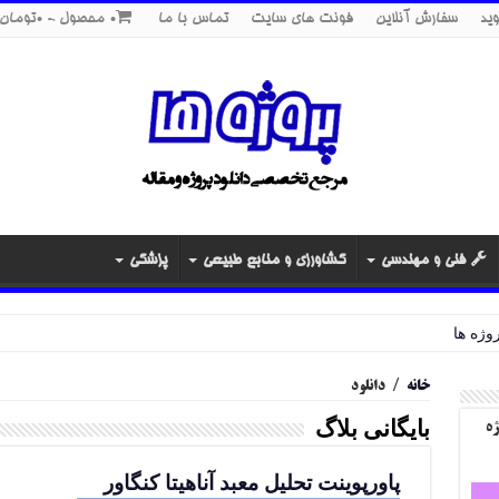
ید
سفارش آنلاین
فونت های سایت
تماس با ما
0 محصول
0تومان
فنی و مهندسی
کشاورزی و منابع طبیعی
پزشکی
خانه
/
دانلود
بایگانی بلاگ
ژه
پاورپوینت تحلیل معبد آناهیتا کنگاور