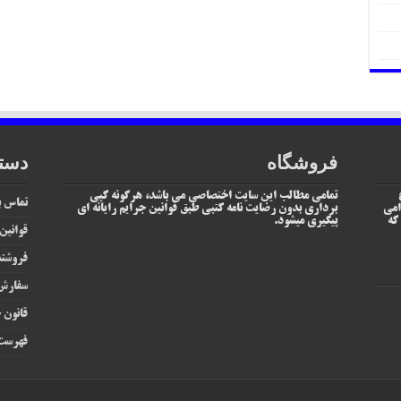
فروشگاه
دست
تمامی مطالب این سایت اختصاصی می باشد، هرگونه کپی
تماس با
امی
برداری بدون رضایت نامه کتبی طبق قوانین جرایم رایانه ای
یم که
پیگیری میشود.
قوانین
فروشند
سفارش 
قانون ج
فهرست 