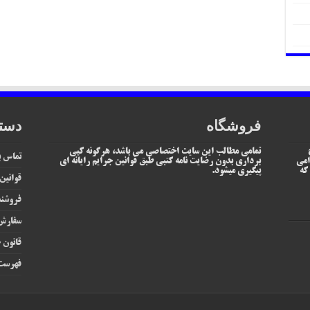
فروشگاه
دست
تمامی مطالب این سایت اختصاصی می باشد، هرگونه کپی
تماس با
امی
برداری بدون رضایت نامه کتبی طبق قوانین جرایم رایانه ای
یم که
پیگیری میشود.
قوانین
فروشند
سفارش 
قانون ج
فهرست 