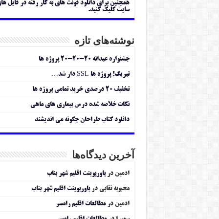
همچنین برای دانلود فونت های به کار رفته در فایل ها
سایت کلیک کنید.
نوشته‌های تازه
جشنواره عیدانه ۲۰-۲۰-۲۰ پروژه ها
تبریک! پروژه ها SSL دار شد…
تخفیف ۲۰ درصدی خرید تمامی پروژه ها
نکات خلاصه شده درس بیماری های ماهی
دانلود کتاب طراحان چگونه می اندیشند
آخرین دیدگاه‌ها
ادمین
در
پاورپوینت اقلیم شهر بناب
محبوبه نقابی
در
پاورپوینت اقلیم شهر بناب
ادمین
در
مطالعات اقلیم رامسر