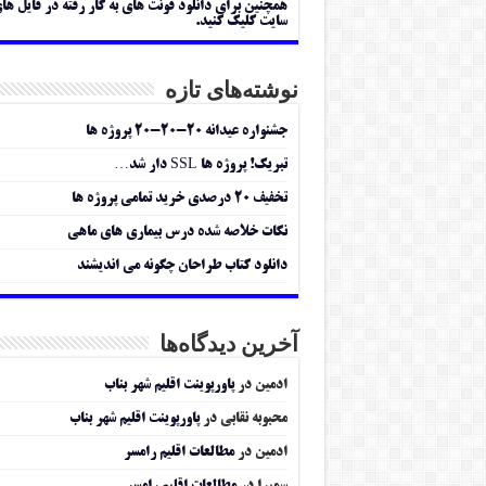
همچنین برای دانلود فونت های به کار رفته در فایل ها
سایت کلیک کنید.
نوشته‌های تازه
جشنواره عیدانه ۲۰-۲۰-۲۰ پروژه ها
تبریک! پروژه ها SSL دار شد…
تخفیف ۲۰ درصدی خرید تمامی پروژه ها
نکات خلاصه شده درس بیماری های ماهی
دانلود کتاب طراحان چگونه می اندیشند
آخرین دیدگاه‌ها
ادمین
در
پاورپوینت اقلیم شهر بناب
محبوبه نقابی
در
پاورپوینت اقلیم شهر بناب
ادمین
در
مطالعات اقلیم رامسر