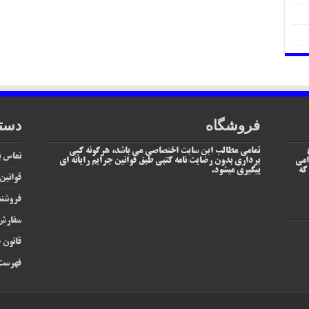
فروشگاه
دست
تمامی مطالب این سایت اختصاصی می باشد، هرگونه کپی
تماس با
امی
برداری بدون رضایت نامه کتبی طبق قوانین جرایم رایانه ای
یم که
پیگیری میشود.
قوانین
فروشند
سفارش 
قانون ج
فهرست 