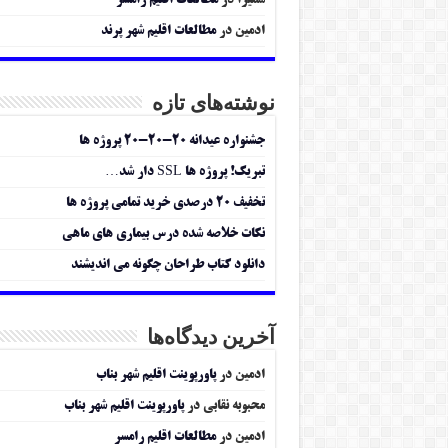
سمیرا
در
مطالعات اقلیم رامسر
ادمین
در
مطالعات اقلیم شهر پرند
نوشته‌های تازه
جشنواره عیدانه ۲۰-۲۰-۲۰ پروژه ها
تبریک! پروژه ها SSL دار شد…
تخفیف ۲۰ درصدی خرید تمامی پروژه ها
نکات خلاصه شده درس بیماری های ماهی
دانلود کتاب طراحان چگونه می اندیشند
آخرین دیدگاه‌ها
ادمین
در
پاورپوینت اقلیم شهر بناب
محبوبه نقابی
در
پاورپوینت اقلیم شهر بناب
ادمین
در
مطالعات اقلیم رامسر