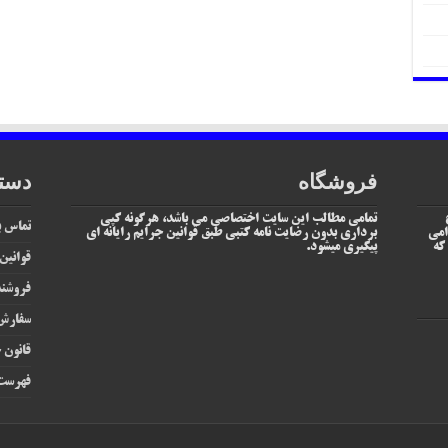
فروشگاه
دست
تمامی مطالب این سایت اختصاصی می باشد، هرگونه کپی
تماس با
امی
برداری بدون رضایت نامه کتبی طبق قوانین جرایم رایانه ای
یم که
پیگیری میشود.
قوانین
فروشند
سفارش 
قانون ج
فهرست 