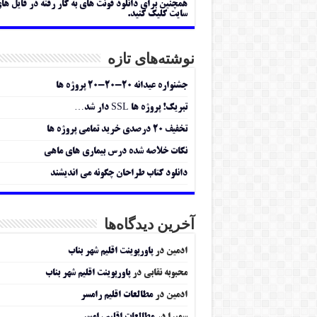
همچنین برای دانلود فونت های به کار رفته در فایل ها
سایت کلیک کنید.
نوشته‌های تازه
جشنواره عیدانه ۲۰-۲۰-۲۰ پروژه ها
تبریک! پروژه ها SSL دار شد…
تخفیف ۲۰ درصدی خرید تمامی پروژه ها
نکات خلاصه شده درس بیماری های ماهی
دانلود کتاب طراحان چگونه می اندیشند
آخرین دیدگاه‌ها
ادمین
در
پاورپوینت اقلیم شهر بناب
محبوبه نقابی
در
پاورپوینت اقلیم شهر بناب
ادمین
در
مطالعات اقلیم رامسر