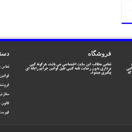
فروشگاه
دست
تمامی مطالب این سایت اختصاصی می باشد، هرگونه کپی
تماس با
امی
برداری بدون رضایت نامه کتبی طبق قوانین جرایم رایانه ای
یم که
پیگیری میشود.
قوانین
فروشند
سفارش 
قانون ج
فهرست 