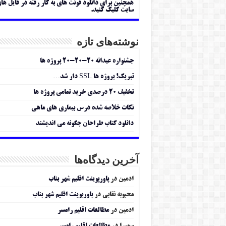
همچنین برای دانلود فونت های به کار رفته در فایل ها
سایت کلیک کنید.
نوشته‌های تازه
جشنواره عیدانه ۲۰-۲۰-۲۰ پروژه ها
تبریک! پروژه ها SSL دار شد…
تخفیف ۲۰ درصدی خرید تمامی پروژه ها
نکات خلاصه شده درس بیماری های ماهی
دانلود کتاب طراحان چگونه می اندیشند
آخرین دیدگاه‌ها
ادمین
در
پاورپوینت اقلیم شهر بناب
محبوبه نقابی
در
پاورپوینت اقلیم شهر بناب
ادمین
در
مطالعات اقلیم رامسر