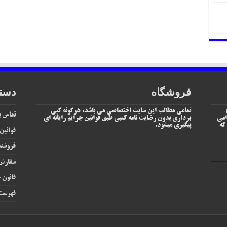
فروشگاه
دست
تمامی مطالب این سایت اختصاصی می باشد، هرگونه کپی
تماس با
امی
برداری بدون رضایت نامه کتبی طبق قوانین جرایم رایانه ای
یم که
پیگیری میشود.
قوانین
فروشند
سفارش 
قانون ج
فهرست 