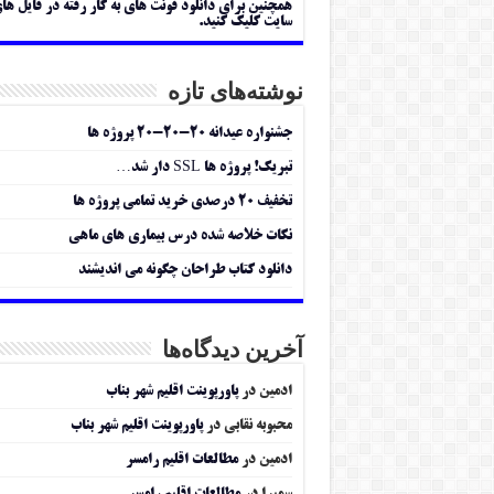
همچنین برای دانلود فونت های به کار رفته در فایل ها
سایت کلیک کنید.
نوشته‌های تازه
جشنواره عیدانه ۲۰-۲۰-۲۰ پروژه ها
تبریک! پروژه ها SSL دار شد…
تخفیف ۲۰ درصدی خرید تمامی پروژه ها
نکات خلاصه شده درس بیماری های ماهی
دانلود کتاب طراحان چگونه می اندیشند
آخرین دیدگاه‌ها
ادمین
در
پاورپوینت اقلیم شهر بناب
محبوبه نقابی
در
پاورپوینت اقلیم شهر بناب
ادمین
در
مطالعات اقلیم رامسر