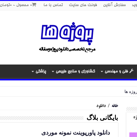
ید
سفارش آنلاین
فونت های سایت
تماس با ما
0 محصول
0تومان
فنی و مهندسی
کشاورزی و منابع طبیعی
پزشکی
خانه
/
دانلود
بایگانی بلاگ
ژه
دانلود پاورپوینت نمونه موردی