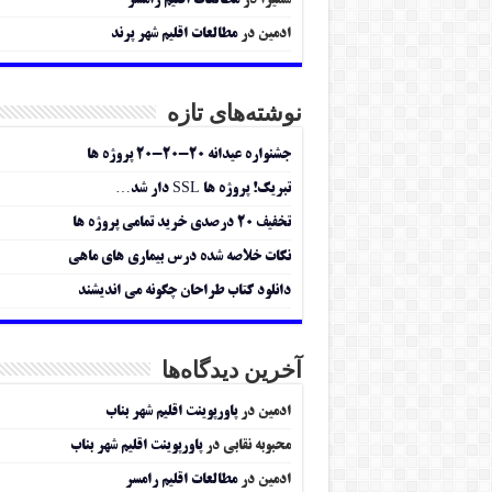
سمیرا
در
مطالعات اقلیم رامسر
ادمین
در
مطالعات اقلیم شهر پرند
نوشته‌های تازه
جشنواره عیدانه ۲۰-۲۰-۲۰ پروژه ها
تبریک! پروژه ها SSL دار شد…
تخفیف ۲۰ درصدی خرید تمامی پروژه ها
نکات خلاصه شده درس بیماری های ماهی
دانلود کتاب طراحان چگونه می اندیشند
آخرین دیدگاه‌ها
ادمین
در
پاورپوینت اقلیم شهر بناب
محبوبه نقابی
در
پاورپوینت اقلیم شهر بناب
ادمین
در
مطالعات اقلیم رامسر