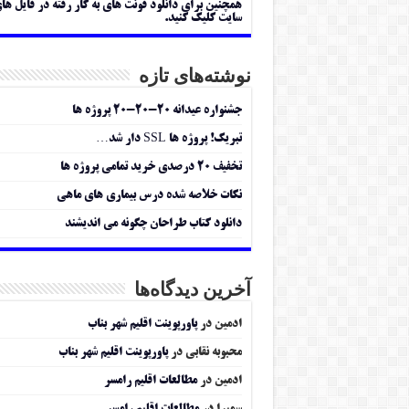
همچنین برای دانلود فونت های به کار رفته در فایل ها
سایت کلیک کنید.
نوشته‌های تازه
جشنواره عیدانه ۲۰-۲۰-۲۰ پروژه ها
تبریک! پروژه ها SSL دار شد…
تخفیف ۲۰ درصدی خرید تمامی پروژه ها
نکات خلاصه شده درس بیماری های ماهی
دانلود کتاب طراحان چگونه می اندیشند
آخرین دیدگاه‌ها
ادمین
در
پاورپوینت اقلیم شهر بناب
محبوبه نقابی
در
پاورپوینت اقلیم شهر بناب
ادمین
در
مطالعات اقلیم رامسر