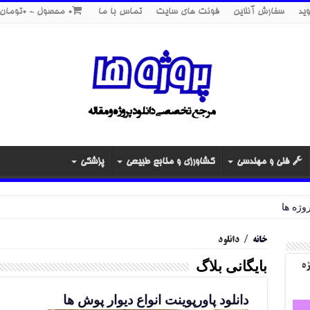
ید
سفارش آنلاین
فونت های سایت
تماس با ما
0 محصول
0تومان
فنی و مهندسی
کشاورزی و منابع طبیعی
پزشکی
خانه
/
دانلود
بایگانی بلاگ
ژه
دانلود پاورپوینت انواع دیوار پوش ها