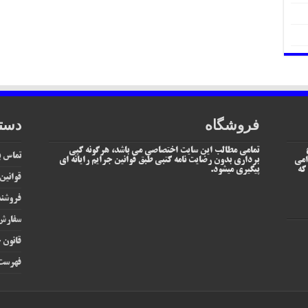
فروشگاه
دست
تمامی مطالب این سایت اختصاصی می باشد، هرگونه کپی
تماس با
امی
برداری بدون رضایت نامه کتبی طبق قوانین جرایم رایانه ای
یم که
پیگیری میشود.
قوانین
فروشند
سفارش 
قانون ج
فهرست 