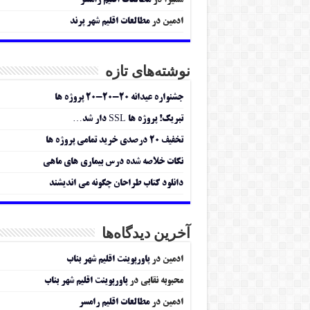
سمیرا
در
مطالعات اقلیم رامسر
ادمین
در
مطالعات اقلیم شهر پرند
نوشته‌های تازه
جشنواره عیدانه ۲۰-۲۰-۲۰ پروژه ها
تبریک! پروژه ها SSL دار شد…
تخفیف ۲۰ درصدی خرید تمامی پروژه ها
نکات خلاصه شده درس بیماری های ماهی
دانلود کتاب طراحان چگونه می اندیشند
آخرین دیدگاه‌ها
ادمین
در
پاورپوینت اقلیم شهر بناب
محبوبه نقابی
در
پاورپوینت اقلیم شهر بناب
ادمین
در
مطالعات اقلیم رامسر