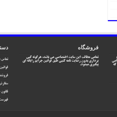
فروشگاه
دست
تمامی مطالب این سایت اختصاصی می باشد، هرگونه کپی
تماس با
امی
برداری بدون رضایت نامه کتبی طبق قوانین جرایم رایانه ای
یم که
پیگیری میشود.
قوانین
فروشند
سفارش 
قانون ج
فهرست 