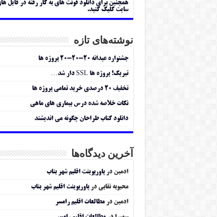
همچنین برای دانلود فونت های به کار رفته در فایل ها
سایت کلیک کنید.
نوشته‌های تازه
جشنواره عیدانه ۲۰-۲۰-۲۰ پروژه ها
تبریک! پروژه ها SSL دار شد…
تخفیف ۲۰ درصدی خرید تمامی پروژه ها
نکات خلاصه شده درس بیماری های ماهی
دانلود کتاب طراحان چگونه می اندیشند
آخرین دیدگاه‌ها
ادمین
در
پاورپوینت اقلیم شهر بناب
محبوبه نقابی
در
پاورپوینت اقلیم شهر بناب
ادمین
در
مطالعات اقلیم رامسر