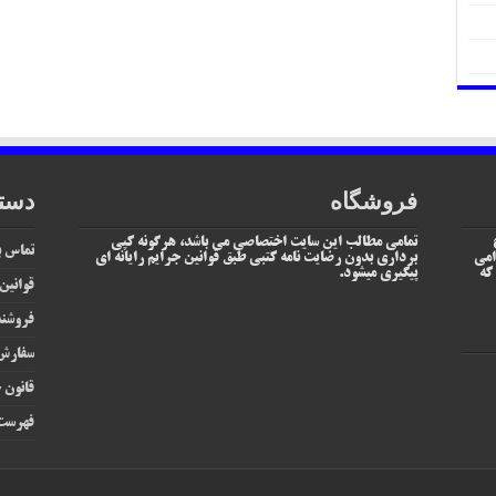
فروشگاه
دست
تمامی مطالب این سایت اختصاصی می باشد، هرگونه کپی
تماس با
امی
برداری بدون رضایت نامه کتبی طبق قوانین جرایم رایانه ای
یم که
پیگیری میشود.
قوانین
فروشند
سفارش 
قانون ج
فهرست 