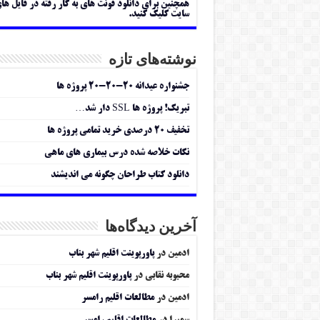
همچنین برای دانلود فونت های به کار رفته در فایل ها
سایت کلیک کنید.
نوشته‌های تازه
جشنواره عیدانه ۲۰-۲۰-۲۰ پروژه ها
تبریک! پروژه ها SSL دار شد…
تخفیف ۲۰ درصدی خرید تمامی پروژه ها
نکات خلاصه شده درس بیماری های ماهی
دانلود کتاب طراحان چگونه می اندیشند
آخرین دیدگاه‌ها
ادمین
در
پاورپوینت اقلیم شهر بناب
محبوبه نقابی
در
پاورپوینت اقلیم شهر بناب
ادمین
در
مطالعات اقلیم رامسر