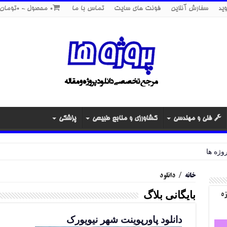
ید
سفارش آنلاین
فونت های سایت
تماس با ما
0 محصول
0تومان
فنی و مهندسی
کشاورزی و منابع طبیعی
پزشکی
خانه
/
دانلود
بایگانی بلاگ
ژه
دانلود پاورپوینت شهر نیویورک