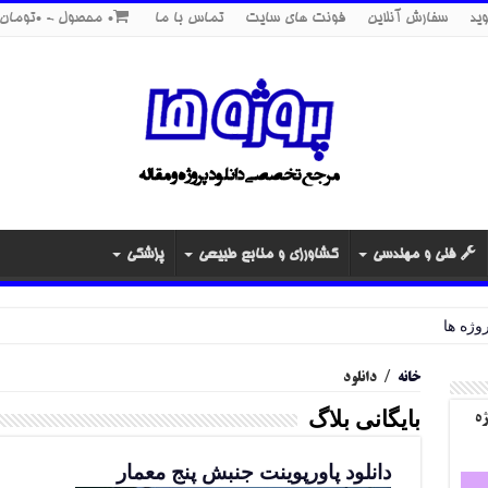
ید
سفارش آنلاین
فونت های سایت
تماس با ما
0 محصول
0تومان
فنی و مهندسی
کشاورزی و منابع طبیعی
پزشکی
خانه
/
دانلود
بایگانی بلاگ
ژه
دانلود پاورپوینت جنبش پنج معمار