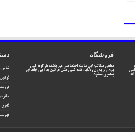
فروشگاه
دست
تمامی مطالب این سایت اختصاصی می باشد، هرگونه کپی
تماس با
امی
برداری بدون رضایت نامه کتبی طبق قوانین جرایم رایانه ای
یم که
پیگیری میشود.
قوانین
فروشند
سفارش 
قانون ج
فهرست 