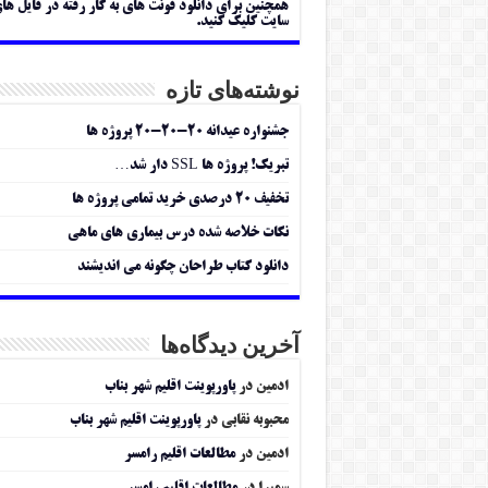
همچنین برای دانلود فونت های به کار رفته در فایل ها
سایت کلیک کنید.
نوشته‌های تازه
جشنواره عیدانه ۲۰-۲۰-۲۰ پروژه ها
تبریک! پروژه ها SSL دار شد…
تخفیف ۲۰ درصدی خرید تمامی پروژه ها
نکات خلاصه شده درس بیماری های ماهی
دانلود کتاب طراحان چگونه می اندیشند
آخرین دیدگاه‌ها
ادمین
در
پاورپوینت اقلیم شهر بناب
محبوبه نقابی
در
پاورپوینت اقلیم شهر بناب
ادمین
در
مطالعات اقلیم رامسر