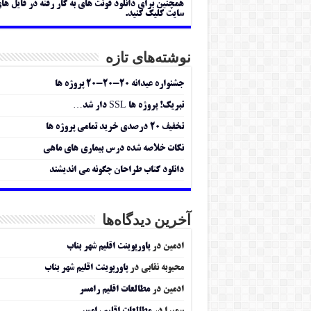
همچنین برای دانلود فونت های به کار رفته در فایل ها
سایت کلیک کنید.
نوشته‌های تازه
جشنواره عیدانه ۲۰-۲۰-۲۰ پروژه ها
تبریک! پروژه ها SSL دار شد…
تخفیف ۲۰ درصدی خرید تمامی پروژه ها
نکات خلاصه شده درس بیماری های ماهی
دانلود کتاب طراحان چگونه می اندیشند
آخرین دیدگاه‌ها
ادمین
در
پاورپوینت اقلیم شهر بناب
محبوبه نقابی
در
پاورپوینت اقلیم شهر بناب
ادمین
در
مطالعات اقلیم رامسر