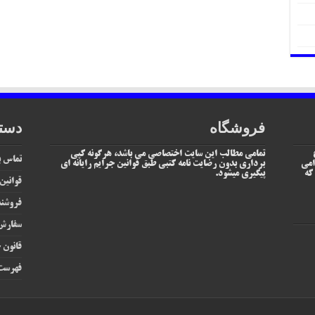
فروشگاه
دست
تمامی مطالب این سایت اختصاصی می باشد، هرگونه کپی
تماس با
امی
برداری بدون رضایت نامه کتبی طبق قوانین جرایم رایانه ای
یم که
پیگیری میشود.
قوانین
فروشند
سفارش 
قانون ج
فهرست 