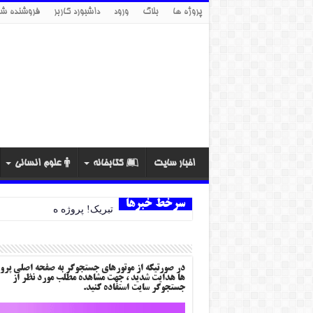
پروژه ها
بلاگ
ورود
داشبورد کاربر
فروشنده شو
اخبار سایت
کتابخانه
علوم انسانی
سرخط خبرها
تبریک! پروژه ها SSL دار شد…
در صورتیکه از موتورهای جستجوگر به صفحه اصلی پرو
ها هدایت شدید ، جهت مشاهده مطلب مورد نظر از
جستجوگر سایت استفاده کنید.