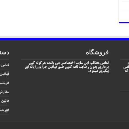
فروشگاه
دست
تمامی مطالب این سایت اختصاصی می باشد، هرگونه کپی
تماس با
امی
برداری بدون رضایت نامه کتبی طبق قوانین جرایم رایانه ای
یم که
پیگیری میشود.
قوانین
فروشند
سفارش 
قانون ج
فهرست 