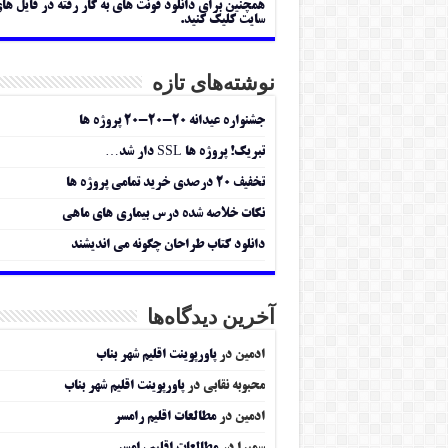
همچنین برای دانلود فونت های به کار رفته در فایل ها
سایت کلیک کنید.
نوشته‌های تازه
جشنواره عیدانه ۲۰-۲۰-۲۰ پروژه ها
تبریک! پروژه ها SSL دار شد…
تخفیف ۲۰ درصدی خرید تمامی پروژه ها
نکات خلاصه شده درس بیماری های ماهی
دانلود کتاب طراحان چگونه می اندیشند
آخرین دیدگاه‌ها
ادمین
در
پاورپوینت اقلیم شهر بناب
محبوبه نقابی
در
پاورپوینت اقلیم شهر بناب
ادمین
در
مطالعات اقلیم رامسر