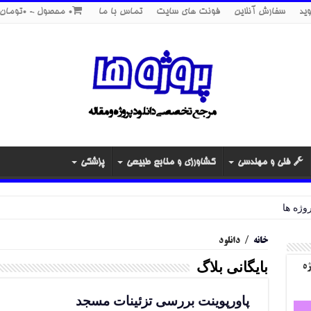
ید
سفارش آنلاین
فونت های سایت
تماس با ما
0 محصول
0تومان
فنی و مهندسی
کشاورزی و منابع طبیعی
پزشکی
خانه
/
دانلود
بایگانی بلاگ
ژه
پاورپوینت بررسی تزئینات مسجد