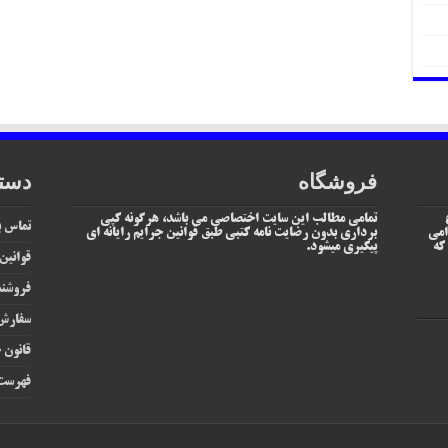
فروشگاه
دست
تمامی مطالب این سایت اختصاصی می باشد، هرگونه کپی
تماس با
امی
برداری بدون رضایت نامه کتبی طبق قوانین جرایم رایانه ای
یم که
پیگیری میشود.
قوانین
فروشند
سفارش 
قانون ج
فهرست 