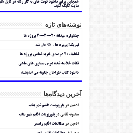
همچنین برای دانلود فونت های به کار رفته در فایل ها
سایت کلیک کنید.
نوشته‌های تازه
جشنواره عیدانه ۲۰-۲۰-۲۰ پروژه ها
تبریک! پروژه ها SSL دار شد…
تخفیف ۲۰ درصدی خرید تمامی پروژه ها
نکات خلاصه شده درس بیماری های ماهی
دانلود کتاب طراحان چگونه می اندیشند
آخرین دیدگاه‌ها
ادمین
در
پاورپوینت اقلیم شهر بناب
محبوبه نقابی
در
پاورپوینت اقلیم شهر بناب
ادمین
در
مطالعات اقلیم رامسر