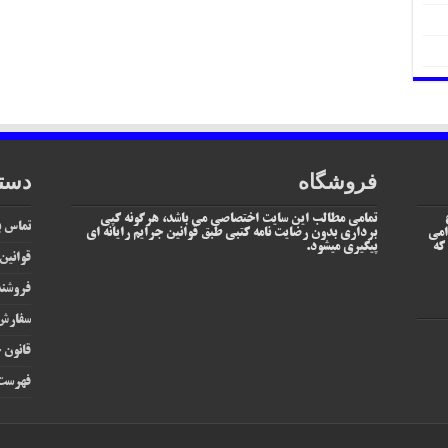
فروشگاه
دست
تمامی مطالب این سایت اختصاصی می باشد، هرگونه کپی
تماس با
امی
برداری بدون رضایت نامه کتبی طبق قوانین جرایم رایانه ای
یم که
پیگیری میشود.
قوانین
فروشند
سفارش 
قانون ج
فهرست 