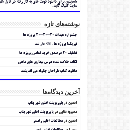
همچنین برای دانلود فونت های به کار رفته در فایل ها
سایت کلیک کنید.
نوشته‌های تازه
جشنواره عیدانه ۲۰-۲۰-۲۰ پروژه ها
تبریک! پروژه ها SSL دار شد…
تخفیف ۲۰ درصدی خرید تمامی پروژه ها
نکات خلاصه شده درس بیماری های ماهی
دانلود کتاب طراحان چگونه می اندیشند
آخرین دیدگاه‌ها
ادمین
در
پاورپوینت اقلیم شهر بناب
محبوبه نقابی
در
پاورپوینت اقلیم شهر بناب
ادمین
در
مطالعات اقلیم رامسر