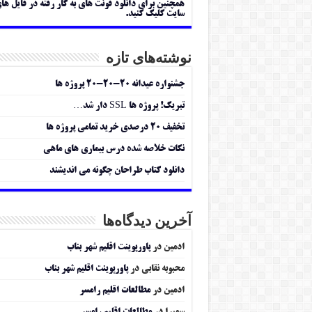
همچنین برای دانلود فونت های به کار رفته در فایل ها
سایت کلیک کنید.
نوشته‌های تازه
جشنواره عیدانه ۲۰-۲۰-۲۰ پروژه ها
تبریک! پروژه ها SSL دار شد…
تخفیف ۲۰ درصدی خرید تمامی پروژه ها
نکات خلاصه شده درس بیماری های ماهی
دانلود کتاب طراحان چگونه می اندیشند
آخرین دیدگاه‌ها
ادمین
در
پاورپوینت اقلیم شهر بناب
محبوبه نقابی
در
پاورپوینت اقلیم شهر بناب
ادمین
در
مطالعات اقلیم رامسر