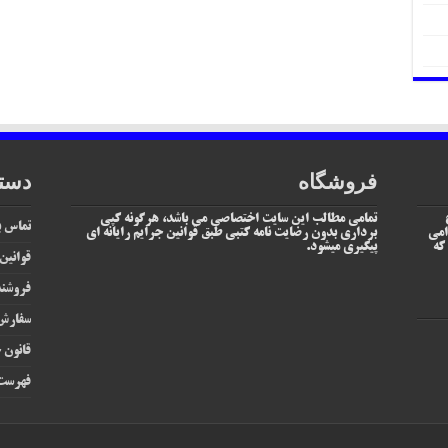
فروشگاه
دست
تمامی مطالب این سایت اختصاصی می باشد، هرگونه کپی
تماس با
امی
برداری بدون رضایت نامه کتبی طبق قوانین جرایم رایانه ای
یم که
پیگیری میشود.
قوانین
فروشند
سفارش 
قانون ج
فهرست 