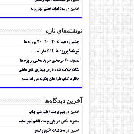
سمیرا
در
مطالعات اقلیم رامسر
ادمین
در
مطالعات اقلیم شهر پرند
نوشته‌های تازه
جشنواره عیدانه ۲۰-۲۰-۲۰ پروژه ها
تبریک! پروژه ها SSL دار شد…
تخفیف ۲۰ درصدی خرید تمامی پروژه ها
نکات خلاصه شده درس بیماری های ماهی
دانلود کتاب طراحان چگونه می اندیشند
آخرین دیدگاه‌ها
ادمین
در
پاورپوینت اقلیم شهر بناب
محبوبه نقابی
در
پاورپوینت اقلیم شهر بناب
ادمین
در
مطالعات اقلیم رامسر