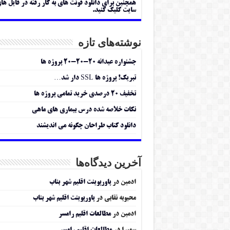
همچنین برای دانلود فونت های به کار رفته در فایل ها
سایت کلیک کنید.
نوشته‌های تازه
جشنواره عیدانه ۲۰-۲۰-۲۰ پروژه ها
تبریک! پروژه ها SSL دار شد…
تخفیف ۲۰ درصدی خرید تمامی پروژه ها
نکات خلاصه شده درس بیماری های ماهی
دانلود کتاب طراحان چگونه می اندیشند
آخرین دیدگاه‌ها
ادمین
در
پاورپوینت اقلیم شهر بناب
محبوبه نقابی
در
پاورپوینت اقلیم شهر بناب
ادمین
در
مطالعات اقلیم رامسر