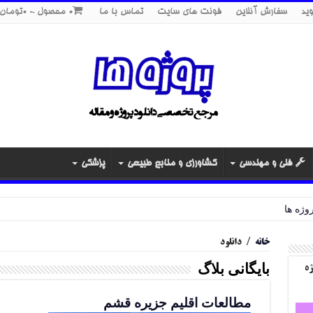
ید
سفارش آنلاین
فونت های سایت
تماس با ما
0 محصول
0تومان
فنی و مهندسی
کشاورزی و منابع طبیعی
پزشکی
خانه
/
دانلود
بایگانی بلاگ
ژه
مطالعات اقلیم جزیره قشم