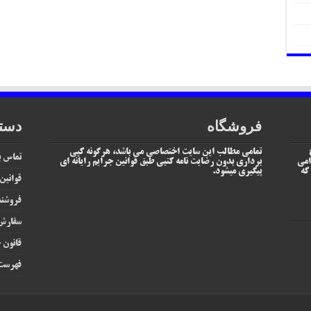
فروشگاه
دست
تمامی مطالب این سایت اختصاصی می باشد، هرگونه کپی
تماس با
امی
برداری بدون رضایت نامه کتبی طبق قوانین جرایم رایانه ای
یم که
پیگیری میشود.
قوانین
فروشند
سفارش 
قانون ج
فهرست 