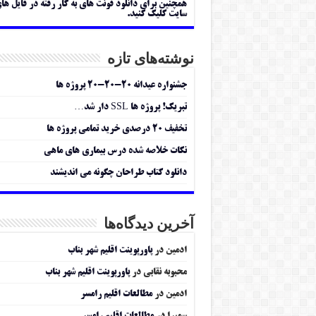
همچنین برای دانلود فونت های به کار رفته در فایل ها
سایت کلیک کنید.
نوشته‌های تازه
جشنواره عیدانه ۲۰-۲۰-۲۰ پروژه ها
تبریک! پروژه ها SSL دار شد…
تخفیف ۲۰ درصدی خرید تمامی پروژه ها
نکات خلاصه شده درس بیماری های ماهی
دانلود کتاب طراحان چگونه می اندیشند
آخرین دیدگاه‌ها
ادمین
در
پاورپوینت اقلیم شهر بناب
محبوبه نقابی
در
پاورپوینت اقلیم شهر بناب
ادمین
در
مطالعات اقلیم رامسر