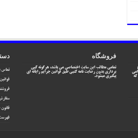
فروشگاه
دست
تمامی مطالب این سایت اختصاصی می باشد، هرگونه کپی
تماس با
امی
برداری بدون رضایت نامه کتبی طبق قوانین جرایم رایانه ای
یم که
پیگیری میشود.
قوانین
فروشند
سفارش 
قانون ج
فهرست 