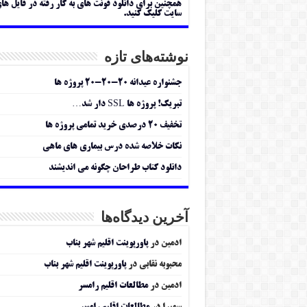
همچنین برای دانلود فونت های به کار رفته در فایل ها
سایت کلیک کنید.
نوشته‌های تازه
جشنواره عیدانه ۲۰-۲۰-۲۰ پروژه ها
تبریک! پروژه ها SSL دار شد…
تخفیف ۲۰ درصدی خرید تمامی پروژه ها
نکات خلاصه شده درس بیماری های ماهی
دانلود کتاب طراحان چگونه می اندیشند
آخرین دیدگاه‌ها
ادمین
در
پاورپوینت اقلیم شهر بناب
محبوبه نقابی
در
پاورپوینت اقلیم شهر بناب
ادمین
در
مطالعات اقلیم رامسر