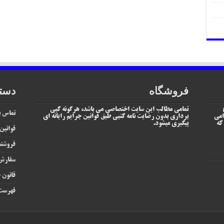
فروشگاه
دست
تمامی مطالب این سایت اختصاصی می باشد، هرگونه کپی
تماس با
امی
برداری بدون رضایت نامه کتبی طبق قوانین جرایم رایانه ای
یم که
پیگیری میشود.
قوانین
فروشند
سفارش 
قانون ج
فهرست 