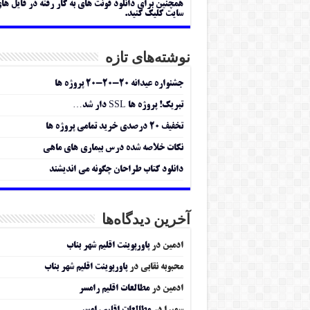
همچنین برای دانلود فونت های به کار رفته در فایل ها
سایت کلیک کنید.
نوشته‌های تازه
جشنواره عیدانه ۲۰-۲۰-۲۰ پروژه ها
تبریک! پروژه ها SSL دار شد…
تخفیف ۲۰ درصدی خرید تمامی پروژه ها
نکات خلاصه شده درس بیماری های ماهی
دانلود کتاب طراحان چگونه می اندیشند
آخرین دیدگاه‌ها
ادمین
در
پاورپوینت اقلیم شهر بناب
محبوبه نقابی
در
پاورپوینت اقلیم شهر بناب
ادمین
در
مطالعات اقلیم رامسر