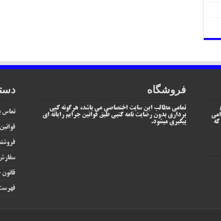
فروشگاه
دست
تمامی مطالب این سایت اختصاصی می باشد، هرگونه کپی
تماس با
امی
برداری بدون رضایت نامه کتبی طبق قوانین جرایم رایانه ای
یم که
پیگیری میشود.
قوانین
فروشند
سفارش 
قانون ج
فهرست 