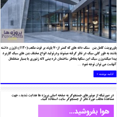
پاورپوینت کامل بتن سنگ دانه های که کمتر از۷۰ پاوند بر فوت مکعب(kg1120(وزن داشته
باشند به طور کلی سبک در نظر گرفته میشوند ودرتولید انواع مختلف بتن های سبک کاربرد
پیدا میکندوزن سبک این سنگها بخاطر ساختمان ذره بینی لانه زنبوری یا بسیار متخلخل
آنهاست می توان توجه نمود …
ادامه نوشته »
در صورتیکه از موتورهای جستجوگر به صفحه اصلی پروژه ها هدایت شدید ، جهت
مشاهده مطلب مورد نظر از جستجوگر سایت استفاده کنید.