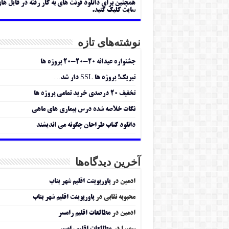
همچنین برای دانلود فونت های به کار رفته در فایل ها
سایت کلیک کنید.
نوشته‌های تازه
جشنواره عیدانه ۲۰-۲۰-۲۰ پروژه ها
تبریک! پروژه ها SSL دار شد…
تخفیف ۲۰ درصدی خرید تمامی پروژه ها
نکات خلاصه شده درس بیماری های ماهی
دانلود کتاب طراحان چگونه می اندیشند
آخرین دیدگاه‌ها
ادمین
در
پاورپوینت اقلیم شهر بناب
محبوبه نقابی
در
پاورپوینت اقلیم شهر بناب
ادمین
در
مطالعات اقلیم رامسر