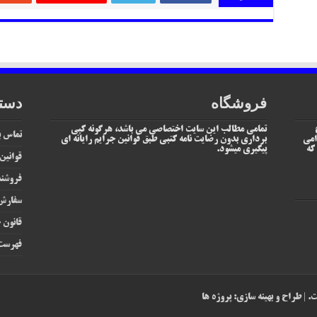
فروشگاه
دست
تمامی مطالب این سایت اختصاصی می باشد، هرگونه کپی
تماس با
امی
برداری بدون رضایت نامه کتبی طبق قوانین جرایم رایانه ای
یم که
پیگیری میشود.
قوانین
فروشند
سفارش 
قانون ج
فهرست 
پروژه ها